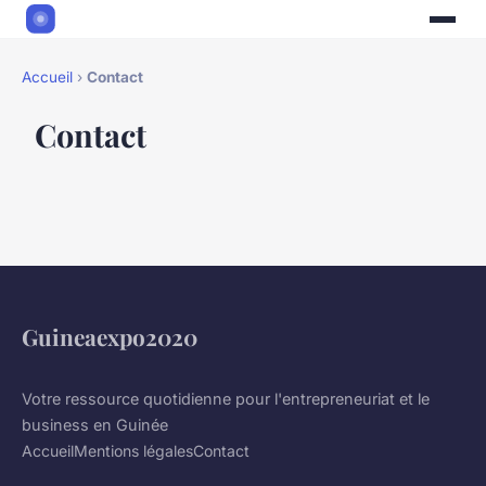
Accueil
›
Contact
Contact
Guineaexpo2020
Votre ressource quotidienne pour l'entrepreneuriat et le
business en Guinée
Accueil
Mentions légales
Contact