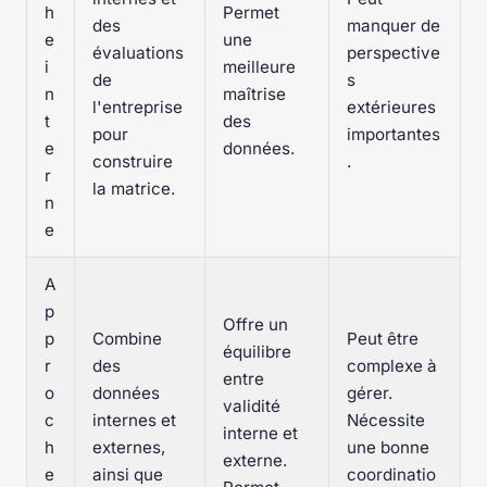
h
Permet
des
manquer de
e
une
évaluations
perspective
i
meilleure
de
s
n
maîtrise
l'entreprise
extérieures
t
des
pour
importantes
e
données.
construire
.
r
la matrice.
n
e
A
p
Offre un
p
Combine
Peut être
équilibre
r
des
complexe à
entre
o
données
gérer.
validité
c
internes et
Nécessite
interne et
h
externes,
une bonne
externe.
e
ainsi que
coordinatio