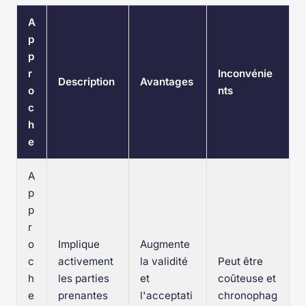
A
p
p
r
Inconvénie
Description
Avantages
o
nts
c
h
e
A
p
p
r
o
Implique
Augmente
c
activement
la validité
Peut être
h
les parties
et
coûteuse et
e
prenantes
l'acceptati
chronophag