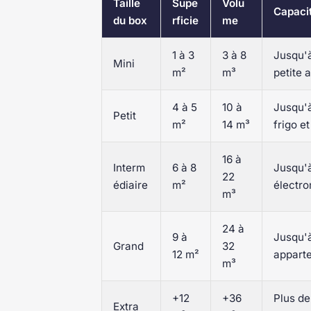
Taille
Supe
Volu
Capaci
du box
rficie
me
1 à 3
3 à 8
Jusqu'à
Mini
m²
m³
petite a
4 à 5
10 à
Jusqu'à
Petit
m²
14 m³
frigo e
16 à
Interm
6 à 8
Jusqu'à
22
édiaire
m²
électro
m³
24 à
9 à
Jusqu'à
Grand
32
12 m²
apparte
m³
+12
+36
Plus de
Extra