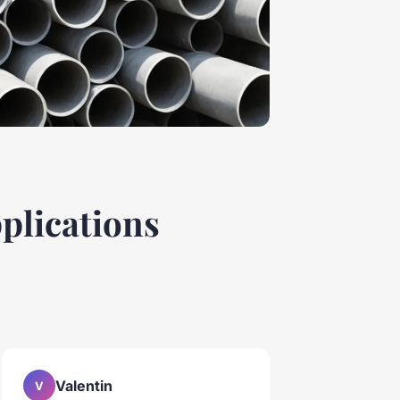
pplications
Valentin
V