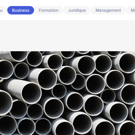
u
Business
Formation
Juridique
Management
M