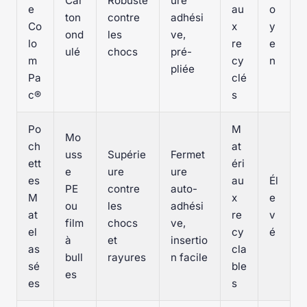
Car
Robuste
ure
e
au
o
ton
contre
adhési
Co
x
y
ond
les
ve,
lo
re
e
ulé
chocs
pré-
m
cy
n
pliée
Pa
clé
c®
s
Po
M
Mo
ch
at
uss
Supérie
Fermet
ett
éri
e
ure
ure
es
au
Él
PE
contre
auto-
M
x
e
ou
les
adhési
at
re
v
film
chocs
ve,
el
cy
é
à
et
insertio
as
cla
bull
rayures
n facile
sé
ble
es
es
s