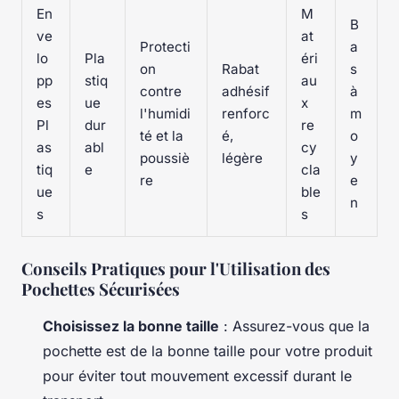
En
M
B
ve
at
Protecti
a
lo
Pla
éri
on
Rabat
s
pp
stiq
au
contre
adhésif
à
es
ue
x
l'humidi
renforc
m
Pl
dur
re
té et la
é,
o
as
abl
cy
poussiè
légère
y
tiq
e
cla
re
e
ue
ble
n
s
s
Conseils Pratiques pour l'Utilisation des
Pochettes Sécurisées
Choisissez la bonne taille
: Assurez-vous que la
pochette est de la bonne taille pour votre produit
pour éviter tout mouvement excessif durant le