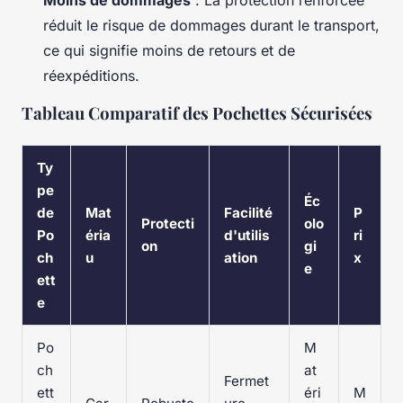
Moins de dommages
: La protection renforcée
réduit le risque de dommages durant le transport,
ce qui signifie moins de retours et de
réexpéditions.
Tableau Comparatif des Pochettes Sécurisées
Ty
pe
Éc
de
Mat
Facilité
P
Protecti
olo
Po
éria
d'utilis
ri
on
gi
ch
u
ation
x
e
ett
e
Po
M
ch
at
Fermet
ett
éri
M