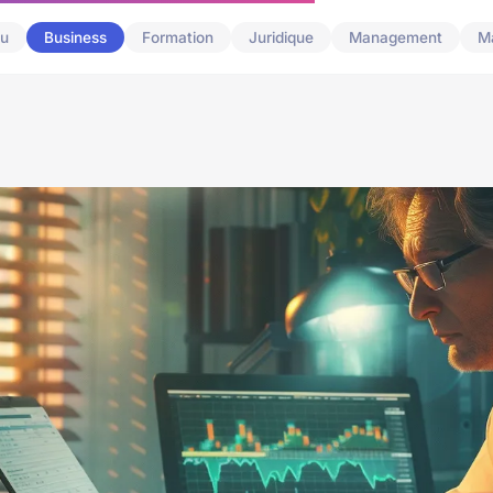
u
Business
Formation
Juridique
Management
M