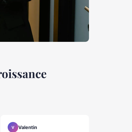
croissance
Valentin
V