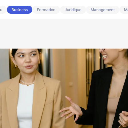
u
Business
Formation
Juridique
Management
M