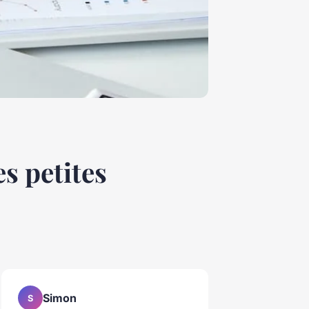
es petites
Simon
S