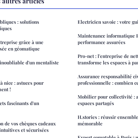
autres articles
bliques : solutions
Electricien savoie : votre gu
tiques
Maintenance informatique P
treprise grâce à une
performance assurées
isée en géomatique
Pro-net : l'entreprise de ne
 inoubliable d'un mentaliste
transforme les espaces à pa
Assurance responsabilité ci
 à nice : astuces pour
professionnelle : combien ce
ent !
Mobilier pour collectivité :
ets fascinants d'un
espaces partagés
H.stories : réussir ensembl
ion de vos chèques cadeaux
mémorable
intuitives et sécurisées
Expert comptable à Paris : u