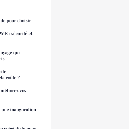
ide pour choisir
ME : sécurité et
ttoyage qui
ris
vile
la coûte ?
 améliorez vos
e une inauguration
n spécialiste pour